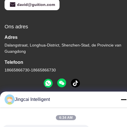
david@guition.com
Ons adres
Adres
Dalangstraat, Longhua-District, Shenzhen-Stad, de Provincie van
Guangdong
Telefoon
18665866730-18665866730
Jingcai Intelligent
Privacybeleid
|
Sitemap
China Goed Kwaliteit ESP32 vertoningsmodule Auteursrecht ©
6:34 AM
-2026 Shenzhen Jingcai Intelligent Co., Ltd. Allemaal. Alle rechten
voorbehouden.