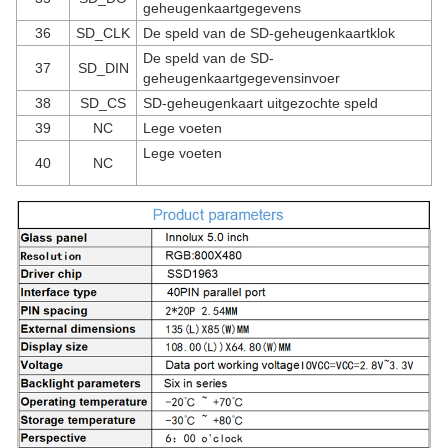
geheugenkaartgegevens
36
SD_CLK
De speld van de SD-geheugenkaartklok
De speld van de SD-
37
SD_DIN
geheugenkaartgegevensinvoer
38
SD_CS
SD-geheugenkaart uitgezochte speld
39
NC
Lege voeten
Lege voeten
40
NC