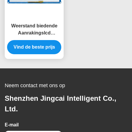
Weerstand biedende
Aanrakingslcd
Vertoningsmodule 8080
de Module 800x480
Vind de beste prijs
Ssd1963 van 7 Duimtft
Lcd
Neem contact met ons op
Shenzhen Jingcai Intelligent Co.,
Ltd.
E-mail