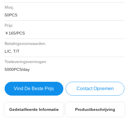
Moq:
50PCS
Prijs:
￥165/PCS
Betalingsvoorwaarden:
L/C, T/T
Toeleveringsvermogen:
5000PCS/day
Vind De Beste Prijs
Contact Opnemen
Gedetailleerde Informatie
Productbeschrijving