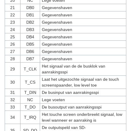
20
NC
Lege voeten
21
DB0
Gegevenshaven
22
DB1
Gegevenshaven
23
DB2
Gegevenshaven
24
DB3
Gegevenshaven
25
DB4
Gegevenshaven
26
DB5
Gegevenshaven
27
DB6
Gegevenshaven
28
DB7
Gegevenshaven
Het signaal van de de busklok van
29
T_CLK
aanrakingsspi
Laat het uitgezochte signaal van de touch
30
T_CS
screenspaander, low level toe
31
T_DIN
De businput van aanrakingsspi
32
NC
Lege voeten
33
T_DO
De busoutput van aanrakingsspi
Het touche screen onderbreekt signaal, low
34
T_IRQ
level wanneer er aanraking is
De outputspeld van SD-
35
SD_DO