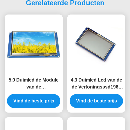
Gerelateerde Producten
5,0 Duimlcd de Module
4,3 Duimlcd Lcd van de
van de
de Vertoningsssd1963
Vertoningsmodule
Kleur van de
800*480 SSD1963 8080
Vind de beste prijs
Vind de beste prijs
Vertoningsmodule
LCD TFT
480x272 Tft Lcd
Vertoningsmodule