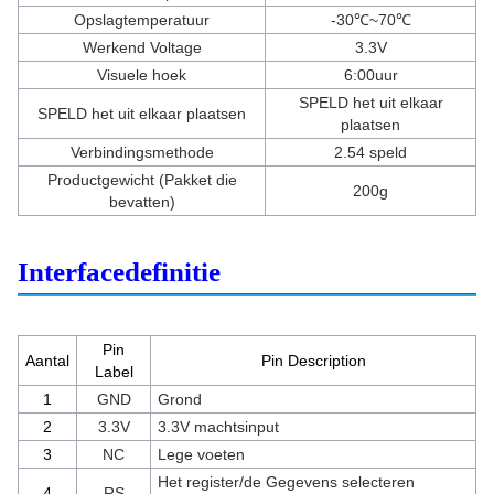
Opslagtemperatuur
-30℃~70℃
Werkend Voltage
3.3V
Visuele hoek
6:00uur
SPELD het uit elkaar
SPELD het uit elkaar plaatsen
plaatsen
Verbindingsmethode
2.54 speld
Productgewicht (Pakket die
200g
bevatten)
Interfacedefinitie
Pin
Aantal
Pin Description
Label
1
GND
Grond
2
3.3V
3.3V machtsinput
3
NC
Lege voeten
Het register/de Gegevens selecteren
4
RS