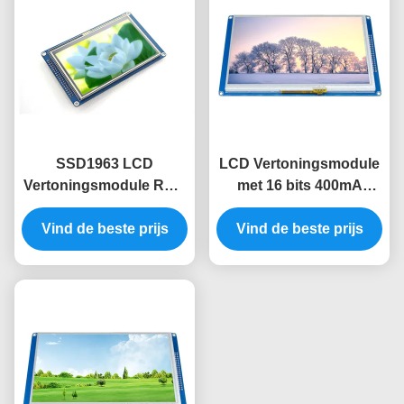
SSD1963 LCD
LCD Vertoningsmodule
Vertoningsmodule RGB
met 16 bits 400mA
480x272 de Module van
Scherm van de de
4,3 Duimtft Lcd met
Vind de beste prijs
Module het Slimme
Vind de beste prijs
Aanraking
Vertoning van 7 Duimtft
Lcd