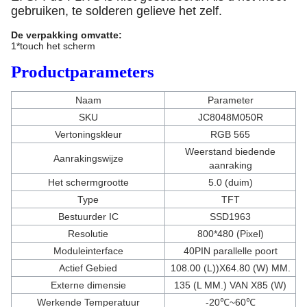
gebruiken, te solderen gelieve het zelf.
De verpakking omvatte:
1*touch het scherm
Productparameters
Naam
Parameter
SKU
JC8048M050R
Vertoningskleur
RGB 565
Weerstand biedende
Aanrakingswijze
aanraking
Het schermgrootte
5.0 (duim)
Type
TFT
Bestuurder IC
SSD1963
Resolutie
800*480 (Pixel)
Moduleinterface
40PIN parallelle poort
Actief Gebied
108.00 (L))X64.80 (W) MM.
Externe dimensie
135 (L MM.) VAN X85 (W)
Werkende Temperatuur
-20℃~60℃