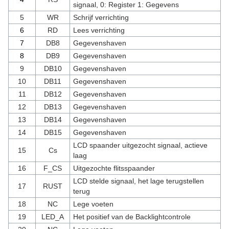
signaal, 0: Register 1: Gegevens
5
WR
Schrijf verrichting
6
RD
Lees verrichting
7
DB8
Gegevenshaven
8
DB9
Gegevenshaven
9
DB10
Gegevenshaven
10
DB11
Gegevenshaven
11
DB12
Gegevenshaven
12
DB13
Gegevenshaven
13
DB14
Gegevenshaven
14
DB15
Gegevenshaven
LCD spaander uitgezocht signaal, actieve
15
Cs
laag
16
F_CS
Uitgezochte flitsspaander
LCD stelde signaal, het lage terugstellen
17
RUST
terug
18
NC
Lege voeten
19
LED_A
Het positief van de Backlightcontrole