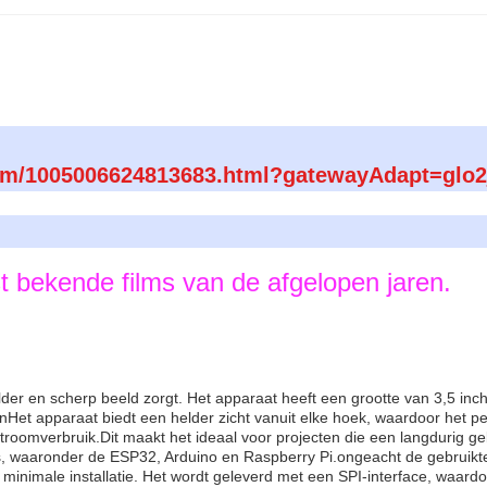
/item/1005006624813683.html?gatewayAdapt=glo2
t bekende films van de afgelopen jaren.
er en scherp beeld zorgt. Het apparaat heeft een grootte van 3,5 inch, 
t apparaat biedt een helder zicht vanuit elke hoek, waardoor het perfe
roomverbruik.Dit maakt het ideaal voor projecten die een langdurig geb
s, waaronder de ESP32, Arduino en Raspberry Pi.ongeacht de gebruikte 
minimale installatie. Het wordt geleverd met een SPI-interface, waard