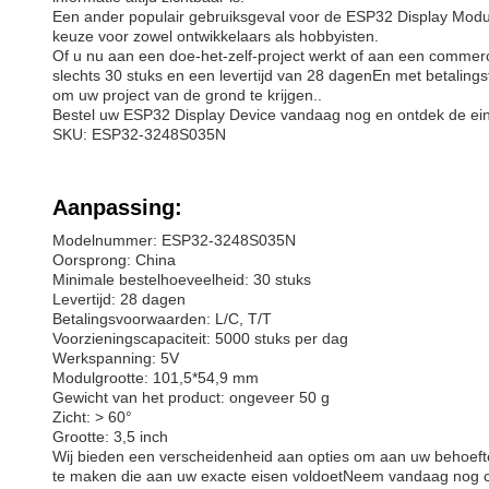
Een ander populair gebruiksgeval voor de ESP32 Display Modul
keuze voor zowel ontwikkelaars als hobbyisten.
Of u nu aan een doe-het-zelf-project werkt of aan een commer
slechts 30 stuks en een levertijd van 28 dagenEn met betalingst
om uw project van de grond te krijgen..
Bestel uw ESP32 Display Device vandaag nog en ontdek de eind
SKU: ESP32-3248S035N
Aanpassing:
Modelnummer: ESP32-3248S035N
Oorsprong: China
Minimale bestelhoeveelheid: 30 stuks
Levertijd: 28 dagen
Betalingsvoorwaarden: L/C, T/T
Voorzieningscapaciteit: 5000 stuks per dag
Werkspanning: 5V
Modulgrootte: 101,5*54,9 mm
Gewicht van het product: ongeveer 50 g
Zicht: > 60°
Grootte: 3,5 inch
Wij bieden een verscheidenheid aan opties om aan uw behoef
te maken die aan uw exacte eisen voldoetNeem vandaag nog c