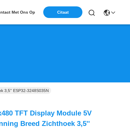
Citaat
ntact Met Ons Op
oek 3,5'' ESP32-3248S035N
x480 TFT Display Module 5V
ning Breed Zichthoek 3,5''