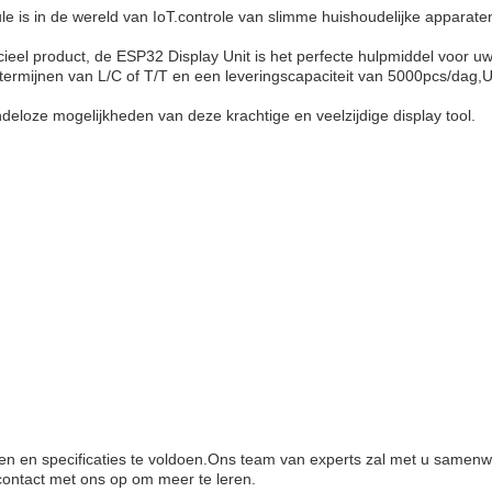
e is in de wereld van IoT.controle van slimme huishoudelijke appara
cieel product, de ESP32 Display Unit is het perfecte hulpmiddel voor 
ermijnen van L/C of T/T en een leveringscapaciteit van 5000pcs/dag,U ku
eloze mogelijkheden van deze krachtige en veelzijdige display tool.
ten en specificaties te voldoen.Ons team van experts zal met u sa
ontact met ons op om meer te leren.