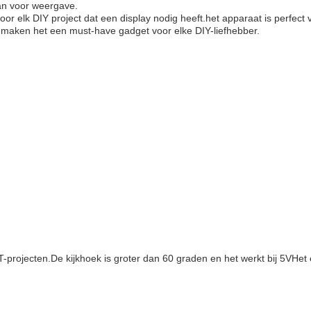
aan voor weergave.
 elk DIY project dat een display nodig heeft.het apparaat is perfect vo
e maken het een must-have gadget voor elke DIY-liefhebber.
projecten.De kijkhoek is groter dan 60 graden en het werkt bij 5VHet e