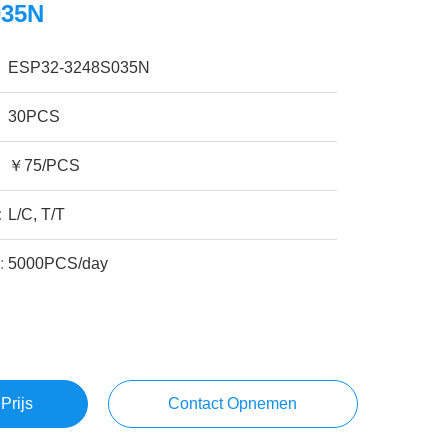
035N
ESP32-3248S035N
30PCS
￥75/PCS
:
L/C, T/T
:
5000PCS/day
Prijs
Contact Opnemen