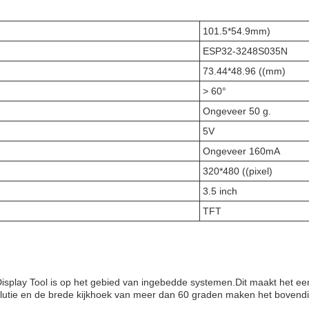
101.5*54.9mm)
ESP32-3248S035N
73.44*48.96 ((mm)
> 60°
Ongeveer 50 g.
5V
Ongeveer 160mA
320*480 ((pixel)
3.5 inch
TFT
ay Tool is op het gebied van ingebedde systemen.Dit maakt het een i
utie en de brede kijkhoek van meer dan 60 graden maken het bovendien 