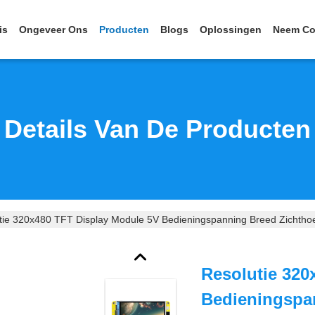
is
Ongeveer Ons
Producten
Blogs
Oplossingen
Neem Co
Details Van De Producten
tie 320x480 TFT Display Module 5V Bedieningspanning Breed Zichth
Resolutie 320
Bedieningspan