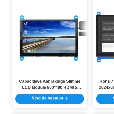
Capacitieve Aanrakings Slimme
Rohs 7
LCD Module 800*480 HDMI 5
1024x60
Duimlcd Vertoningsmodule
Ver
Vind de beste prijs