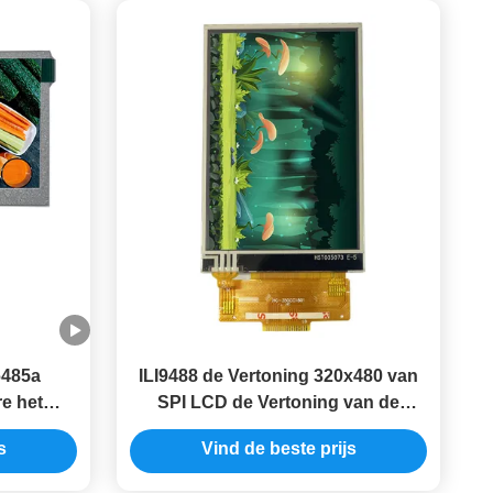
6485a
ILI9488 de Vertoning 320x480 van
e het
SPI LCD de Vertoning van de
 480x272
Vertoningstft van 3,5 Duimtft Lcd
s
Vind de beste prijs
d
3,5 Duim