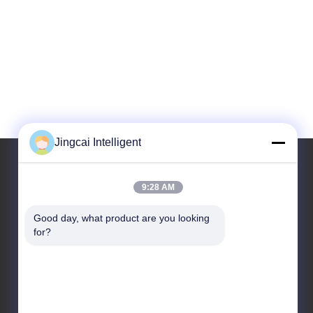
Jingcai Intelligent
9:28 AM
Ons adres
Good day, what product are you looking 
Adres
for?
Dalangstraat, Longhua-District, Shenzhen-Stad, de
Provincie van Guangdong
Telefoon
18665866730-18665866730