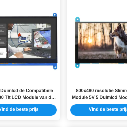
 Duimlcd de Compatibele
800x480 resolutie Sli
0 Tft LCD Module van de
Module 5V 5 Duimlcd Mod
toningsmodule HDMI
Framboos
Vind de beste prijs
Vind de beste prij