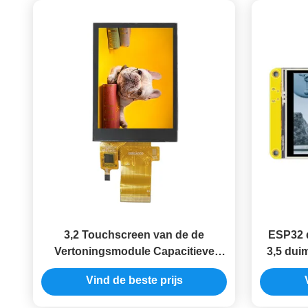
3,2 Touchscreen van de de
ESP32 
Vertoningsmodule Capacitieve
3,5 dui
240x320 van Duimtft
aanraki
Vind de beste prijs
Vertoningsmodule met 8 bits
klein
onder