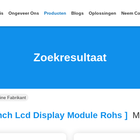
is
Ongeveer Ons
Producten
Blogs
Oplossingen
Neem Co
Zoekresultaat
ine Fabrikant
nch Lcd Display Module Rohs ]
M