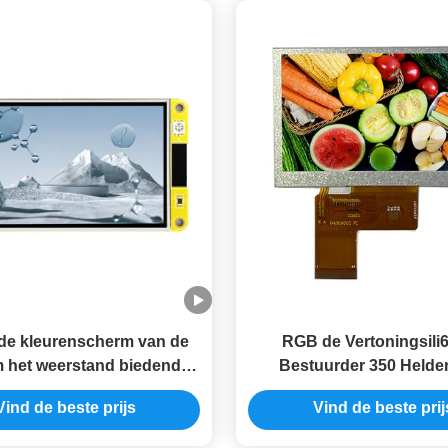
de kleurenscherm van de
RGB de Vertoningsili
m het weerstand biedende
Bestuurder 350 Helder
ng met 320 * 480 resolutie
Schermmodule 40PIN van
Vind de beste prijs
Vind de beste prij
e LCD vertoningsmodule
Tft Lcd van Tft Lc
steunend Bluetooth en