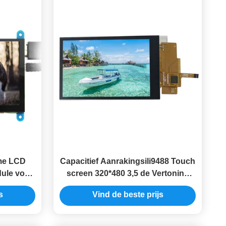
mme LCD
Capacitief Aanrakingsili9488 Touch
ule voor
screen 320*480 3,5 de Vertoning
SPI van Tft Lcd
s
Vind de beste prijs